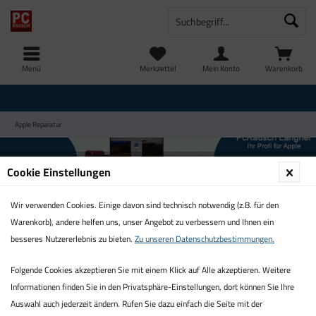
Menü
Merkzettel
Mein Konto
Warenkorb
Apple Reparatur
Cookie Einstellungen
Wir verwenden Cookies. Einige davon sind technisch notwendig (z.B. für den
Vorteile bei uns
Warenkorb), andere helfen uns, unser Angebot zu verbessern und Ihnen ein
besseres Nutzererlebnis zu bieten.
Zu unseren Datenschutzbestimmungen.
o
o
Schnelle Bearbeitung
Original Apple
Folgende Cookies akzeptieren Sie mit einem Klick auf Alle akzeptieren. Weitere
Ihres Gerätes
Ersatzteile
Informationen finden Sie in den Privatsphäre-Einstellungen, dort können Sie Ihre
o
o
Auswahl auch jederzeit ändern. Rufen Sie dazu einfach die Seite mit der
Reparaturen Außerhalb
Ihr Ansprechpartner vor