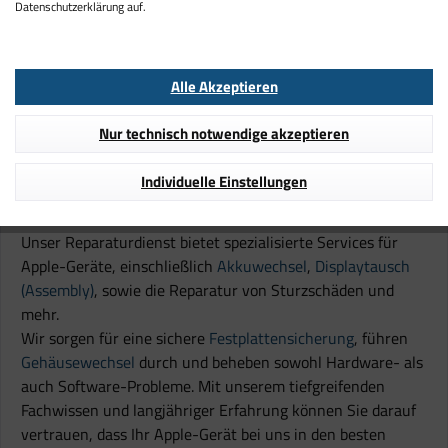
Datenschutzerklärung auf.
der Garantie
Ort in Leipzig
o
Gewähleistung auf die
o
15 Jahre Erfahrung
Reparatur
Alle Akzeptieren
Nur technisch notwendige akzeptieren
Individuelle Einstellungen
Unsere Apple Serviceleistungen.
Unser Reparaturdienst bietet spezialisierte Services für
Apple-Geräte, einschließlich
Akkuwechsel
,
Displaytausch
(
Assembly
)
, sowie die Reparatur von Sturzschäden und
mehr.
Wir sorgen für eine sichere
Festplattensicherung
, führen
Gehäusewechsel
durch und beheben sowohl Hardware- als
auch Software-Probleme. Mit unserem tiefgreifenden
Fachwissen und langjähriger Erfahrung können Sie darauf
vertrauen, dass Ihr Apple-Gerät bei uns in den besten