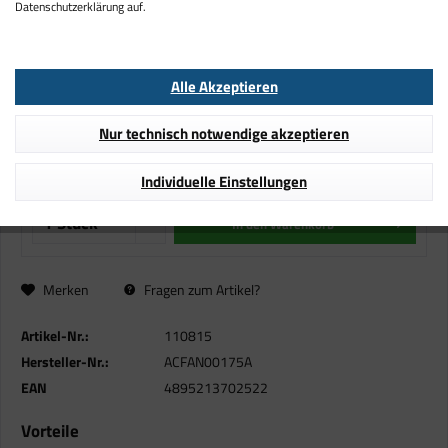
Datenschutzerklärung auf.
Gehäuselüfter Steuerung Arctic 10
Port
Alle Akzeptieren
14,99 € *
Nur technisch notwendige akzeptieren
inkl. MwSt.
zzgl. Versandkosten
Lieferzeit ca. 3-5 Werktage
Individuelle Einstellungen
In den
Warenkorb
Merken
Fragen zum Artikel?
Artikel-Nr.:
110815
Hersteller-Nr.:
ACFAN00175A
EAN
4895213702522
Vorteile